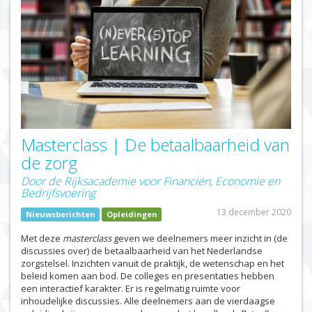
Masterclass | De betaalbaarheid van
de zorg
Door de Rijksacademie voor Financiën, Economie en
Bedrijfsvoering
13 december 2020
Nieuwsberichten
Opleidingen
Met deze
masterclass
geven we deelnemers meer inzicht in (de
discussies over) de betaalbaarheid van het Nederlandse
zorgstelsel. Inzichten vanuit de praktijk, de wetenschap en het
beleid komen aan bod. De colleges en presentaties hebben
een interactief karakter. Er is regelmatig ruimte voor
inhoudelijke discussies. Alle deelnemers aan de vierdaagse