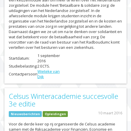
een keuzemodule aan om meer te leren over het Nederlandse
zorgstelsel. De module heet ‘Betaalbare & solidaire zorg: de
uitdagingen van het Nederlandse zorgstelsel’. In de
afwisselende module krijgen studenten inzicht in de
organisatie van het Nederlandse zorgstelsel en in de kosten en
prestaties van onze zorg in vergelijking tot andere landen.
Daarnaast dagen we ze uit om na te denken over solidariteit en
wat dat betekent voor de betaalbaarheid van zorg. De
voorzitter van de raad van bestuur van het Radboudumc komt
vertellen over het besturen van een ziekenhuis.
1 september
Startdatum:
2016
Studiebelasting:
2 ECTS.
Wieteke van
Contactpersoon
Dijk
Celsus Winteracademie succesvolle
3e editie
10 maart 2016
Nieuwsberichten
Opleidingen
Voor de derde keer op rij organiseerde de Celsus academie
samen met de Rijksacademie voor Financiën, Economie en