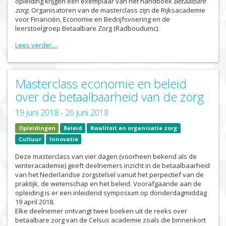
opleiding krijgen een exemplaar van het handboek
Betaalbare
zorg
. Organisatoren van de masterclass zijn de Rijksacademie
voor Financiën, Economie en Bedrijfsvoering en de
leerstoelgroep Betaalbare Zorg (Radboudumc).
Lees verder…
Masterclass economie en beleid
over de betaalbaarheid van de zorg
19 juni 2018 - 26 juni 2018
Opleidingen
Beleid
Kwaliteit en organisatie zorg
Cultuur
Innovatie
Deze masterclass van vier dagen (voorheen bekend als de
winteracademie) geeft deelnemers inzicht in de betaalbaarheid
van het Nederlandse zorgstelsel vanuit het perpectief van de
praktijk, de wetenschap en het beleid. Voorafgaande aan de
opleiding is er een inleidend symposium op donderdagmiddag
19 april 2018.
Elke deelnemer ontvangt twee boeken uit de reeks over
betaalbare zorg van de Celsus academie zoals die binnenkort