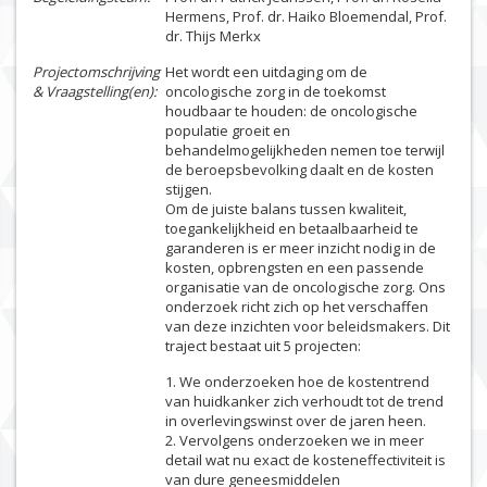
Hermens, Prof. dr. Haiko Bloemendal, Prof.
dr. Thijs Merkx
Projectomschrijving
Het wordt een uitdaging om de
& Vraagstelling(en):
oncologische zorg in de toekomst
houdbaar te houden: de oncologische
populatie groeit en
behandelmogelijkheden nemen toe terwijl
de beroepsbevolking daalt en de kosten
stijgen.
Om de juiste balans tussen kwaliteit,
toegankelijkheid en betaalbaarheid te
garanderen is er meer inzicht nodig in de
kosten, opbrengsten en een passende
organisatie van de oncologische zorg. Ons
onderzoek richt zich op het verschaffen
van deze inzichten voor beleidsmakers. Dit
traject bestaat uit 5 projecten:
1. We onderzoeken hoe de kostentrend
van huidkanker zich verhoudt tot de trend
in overlevingswinst over de jaren heen.
2. Vervolgens onderzoeken we in meer
detail wat nu exact de kosteneffectiviteit is
van dure geneesmiddelen