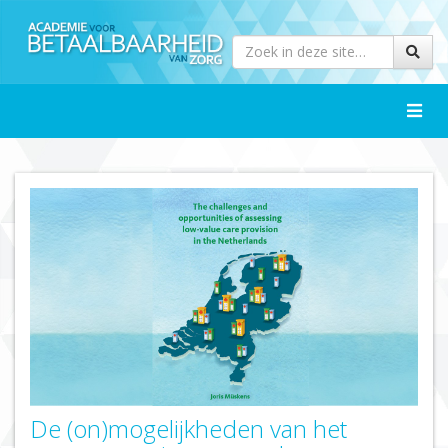
Toggle
naviga
De (on)mogelijkheden van het