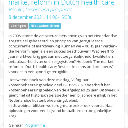
market reform in Dutch health care
Results, lessons and prospects'
8 december 2021, 14:00-15:30u
Lezingen
Nieuwsberichten
In 2006 startte de ambitieuze hervorming van het Nederlandse
zorgstelsel gebaseerd op principes van gereguleerde
concurrentie of marktwerking. Kunnen we – nu 15 jaar verder –
die hervormingen als een succes beschouwen? Wat heeft 15
jaar marktwerking gedaan met toegankelijkheid, kwaliteit en
betaalbaarheid van ons zorgsysteem? Het boek ‘The market
reform in Dutch health care; Results, lessons and prospects’’
voorziet in een grondige terugblik.
Het tweede boek van deze middag, ‘Vijftig jaar
kostenbeheersingsbeleid deel II – 1995-2020’ beschrijft het
kostenbeheersingsbeleid van de afgelopen 25 jaar. Dit tweeluik
geeft met dit historisch perspectief een bijzondere inkijk in het
Nederlandse kostenbeheersingsbeleid.
In dit webinar blikken we terug, maar zeker ook vooruit. Naar
oplossingen voor een blijvend betaalbare en toegankelijke
zorg.
Ga naar
Programma
.