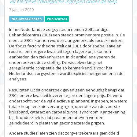
vijf electieve chirurgische ingrepen onder de loep
7 januari 2020
Nieuwsberichten
Publicaties
In het Nederlandse zorgsysteem nemen Zelfstandige
Behandelcentra (ZBCs) een steeds prominentere positie in. De
meeste ZBCs kunnen worden aangemerkt als focusklinieken.
De ‘focus factory’ theorie stelt dat ZBCs door specialisatie en
routine, een hogere kwaliteit tegen lagere prijs kunnen
aanbieden dan ziekenhuizen. In dit artikel analyseren de
onderzoekers deze stelling. De wisselwerking met
gereguleerde competitie die zo kenmerkend is voor het
Nederlandse zorgsysteem wordt expliciet meegenomen in de
analyses.
Resultaten uit dit onderzoek geven geen eenduidig bewijs dat
ZBCs betere kwaliteit leveren tegen een lagere prijs. Dit werd
onderzocht voor de vijf electieve (planbare) ingrepen, te weten:
totale heup- en knie vervangingen, operatie van de voorste
kruisband, cataract en carpaal tunnel syndroom. Kanttekening
bij dit onderzoek is dat passantentarieven werden
geïncludeerd in plaats van gecontracteerde prijzen.
Andere studies laten zien dat zorgverzekeraars gemiddeld