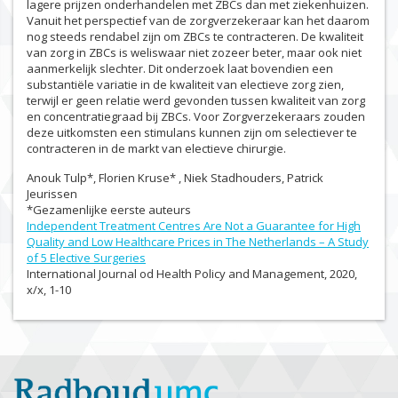
lagere prijzen onderhandelen met ZBCs dan met ziekenhuizen.
Vanuit het perspectief van de zorgverzekeraar kan het daarom
nog steeds rendabel zijn om ZBCs te contracteren. De kwaliteit
van zorg in ZBCs is weliswaar niet zozeer beter, maar ook niet
aanmerkelijk slechter. Dit onderzoek laat bovendien een
substantiële variatie in de kwaliteit van electieve zorg zien,
terwijl er geen relatie werd gevonden tussen kwaliteit van zorg
en concentratiegraad bij ZBCs. Voor Zorgverzekeraars zouden
deze uitkomsten een stimulans kunnen zijn om selectiever te
contracteren in de markt van electieve chirurgie.
Anouk Tulp*, Florien Kruse* , Niek Stadhouders, Patrick
Jeurissen
*Gezamenlijke eerste auteurs
Independent Treatment Centres Are Not a Guarantee for High
Quality and Low Healthcare Prices in The Netherlands – A Study
of 5 Elective Surgeries
International Journal od Health Policy and Management, 2020,
x/x, 1-10