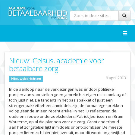
Toggle
naviga
Nieuw: Celsus, academie voor
betaalbare zorg
9 april 2013
Nieuwsberichten
In de aanloop naar de verkiezingen was er door politieke
partijen aan voorstellen geen gebrek: het eigen risico omlaag of
toch juist niet. De tandarts in het basispakket of juist een
strenger pakketbeheer. Inmiddels zijn de formatiegesprekken
volop gaande. In een recent artikel in het FD reflecteren de
oude en nieuwe onderzoeksleiders, Patrick Jeurissen en Bram
Wouterse, op al die plannen voor de zorg. Groot onderhoud
aan het zorgstelsel lijkt inmiddels onontkoombaar. De meeste
partijen lieten zich hier niet over uit, maar dit wordt ongetwijfeld