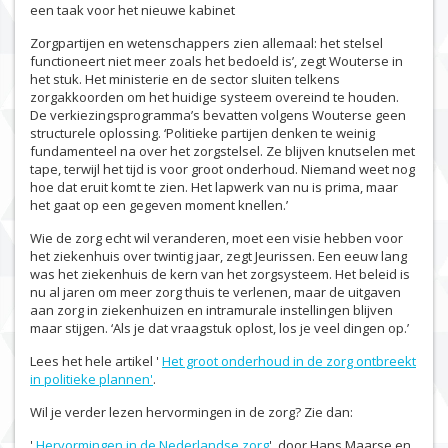
een taak voor het nieuwe kabinet
Zorgpartijen en wetenschappers zien allemaal: het stelsel
functioneert niet meer zoals het bedoeld is’, zegt Wouterse in
het stuk. Het ministerie en de sector sluiten telkens
zorgakkoorden om het huidige systeem overeind te houden.
De verkiezingsprogramma’s bevatten volgens Wouterse geen
structurele oplossing. ‘Politieke partijen denken te weinig
fundamenteel na over het zorgstelsel. Ze blijven knutselen met
tape, terwijl het tijd is voor groot onderhoud. Niemand weet nog
hoe dat eruit komt te zien. Het lapwerk van nu is prima, maar
het gaat op een gegeven moment knellen.’
Wie de zorg echt wil veranderen, moet een visie hebben voor
het ziekenhuis over twintig jaar, zegt Jeurissen. Een eeuw lang
was het ziekenhuis de kern van het zorgsysteem. Het beleid is
nu al jaren om meer zorg thuis te verlenen, maar de uitgaven
aan zorg in ziekenhuizen en intramurale instellingen blijven
maar stijgen. ‘Als je dat vraagstuk oplost, los je veel dingen op.’
Lees het hele artikel '
Het groot onderhoud in de zorg ontbreekt
in politieke plannen'
.
Wil je verder lezen hervormingen in de zorg? Zie dan:
'
Hervormingen in de Nederlandse zorg
', door Hans Maarse en