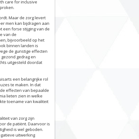
h care for inclusive
proken.
rdt. Maar de zorg levert
eer men kan bijdragen aan
 een forse stijging van de
me van de
en, bijvoorbeeld op het
ook binnen landen is
ege de gunstige effecten
n gezond gedrag en
hts uitgesteld doordat
isarts een belangrijke rol
euzes te maken. In dat
 de effecten van bepaalde
a lieten zien in welke
kte toename van kwaliteit
iteit van zorg zijn
or de patiënt. Daarvoor is
tigheid is wel geboden.
gatieve uitwerking