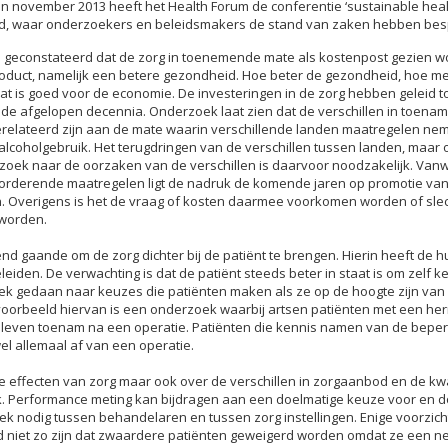
n november 2013 heeft het Health Forum de conferentie ‘sustainable healt
rd, waar onderzoekers en beleidsmakers de stand van zaken hebben bes
is geconstateerd dat de zorg in toenemende mate als kostenpost gezien wo
roduct, namelijk een betere gezondheid. Hoe beter de gezondheid, hoe m
t is goed voor de economie. De investeringen in de zorg hebben geleid tot
 de afgelopen decennia. Onderzoek laat zien dat de verschillen in toena
relateerd zijn aan de mate waarin verschillende landen maatregelen nem
alcoholgebruik. Het terugdringen van de verschillen tussen landen, maar 
oek naar de oorzaken van de verschillen is daarvoor noodzakelijk. Vanw
rderende maatregelen ligt de nadruk de komende jaren op promotie va
n. Overigens is het de vraag of kosten daarmee voorkomen worden of slec
worden.
rend gaande om de zorg dichter bij de patiënt te brengen. Hierin heeft de hu
leiden. De verwachting is dat de patiënt steeds beter in staat is om zelf k
k gedaan naar keuzes die patiënten maken als ze op de hoogte zijn van
oorbeeld hiervan is een onderzoek waarbij artsen patiënten met een herni
n leven toenam na een operatie. Patiënten die kennis namen van de beper
el allemaal af van een operatie.
 effecten van zorg maar ook over de verschillen in zorgaanbod en de kwal
k. Performance meting kan bijdragen aan een doelmatige keuze voor en do
ek nodig tussen behandelaren en tussen zorg instellingen. Enige voorzich
d niet zo zijn dat zwaardere patiënten geweigerd worden omdat ze een ne