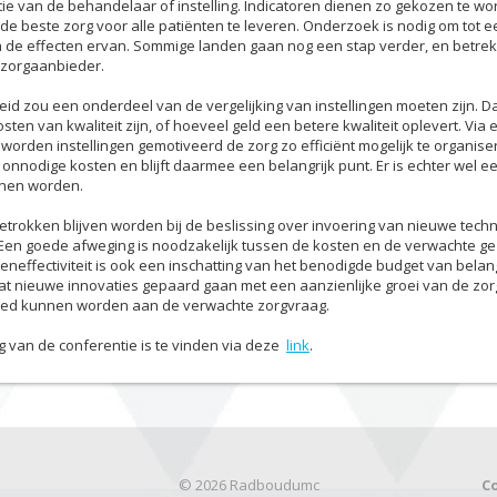
ie van de behandelaar of instelling. Indicatoren dienen zo gekozen te w
 de beste zorg voor alle patiënten te leveren. Onderzoek is nodig om tot
n de effecten ervan. Sommige landen gaan nog een stap verder, en betrek
e zorgaanbieder.
id zou een onderdeel van de vergelijking van instellingen moeten zijn. 
sten van kwaliteit zijn, of hoeveel geld een betere kwaliteit oplevert. Vi
orden instellingen gemotiveerd de zorg zo efficiënt mogelijk te organiser
onnodige kosten en blijft daarmee een belangrijk punt. Er is echter wel e
nen worden.
trokken blijven worden bij de beslissing over invoering van nieuwe tech
en goede afweging is noodzakelijk tussen de kosten en de verwachte ge
neffectiviteit is ook een inschatting van het benodigde budget van belang.
at nieuwe innovaties gepaard gaan met een aanzienlijke groei van de zo
ed kunnen worden aan de verwachte zorgvraag.
g van de conferentie is te vinden via deze
link
.
© 2026 Radboudumc
C