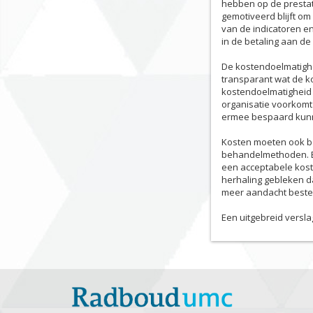
hebben op de prestat
gemotiveerd blijft om
van de indicatoren e
in de betaling aan d
De kostendoelmatighe
transparant wat de ko
kostendoelmatigheid w
organisatie voorkomt 
ermee bespaard kun
Kosten moeten ook be
behandelmethoden. E
een acceptabele koste
herhaling gebleken d
meer aandacht beste
Een uitgebreid versla