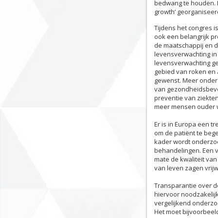
bedwang te houden. I
growth’ georganisee
Tijdens het congres 
ook een belangrijk p
de maatschappij en da
levensverwachting in
levensverwachting ge
gebied van roken en 
gewenst. Meer onderz
van gezondheidsbevo
preventie van ziekte
meer mensen ouder 
Er is in Europa een t
om de patiënt te bege
kader wordt onderzoe
behandelingen. Een v
mate de kwaliteit va
van leven zagen vrijw
Transparantie over de
hiervoor noodzakelij
vergelijkend onderzo
Het moet bijvoorbeel