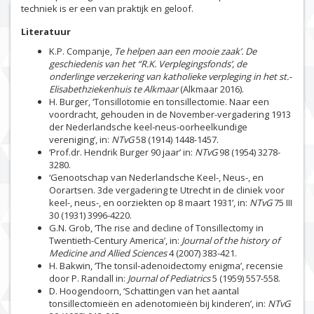
techniek is er een van praktijk en geloof.
Literatuur
K.P. Companje,
Te helpen aan een mooie zaak’. De
geschiedenis van het “R.K. Verplegingsfonds’, de
onderlinge verzekering van katholieke verpleging in het st.-
Elisabethziekenhuis te Alkmaar
(Alkmaar 2016).
H. Burger, ‘Tonsillotomie en tonsillectomie. Naar een
voordracht, gehouden in de November-vergadering 1913
der Nederlandsche keel-neus-oorheelkundige
vereniging’, in:
NTvG
58 (1914) 1448-1457.
‘Prof.dr. Hendrik Burger 90 jaar’ in:
NTvG
98 (1954) 3278-
3280.
‘Genootschap van Nederlandsche Keel-, Neus-, en
Oorartsen. 3de vergadering te Utrecht in de cliniek voor
keel-, neus-, en oorziekten op 8 maart 1931’, in:
NTvG
75 III
30 (1931) 3996-4220.
G.N. Grob, ‘The rise and decline of Tonsillectomy in
Twentieth-Century America’, in:
Journal of the history of
Medicine and Allied Sciences
4 (2007) 383-421.
H. Bakwin, ‘The tonsil-adenoidectomy enigma’, recensie
door P. Randall in:
Journal of Pediatrics
5 (1959) 557-558.
D. Hoogendoorn, ‘Schattingen van het aantal
tonsillectomieën en adenotomieën bij kinderen’, in:
NTvG