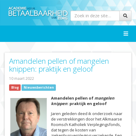
Toggle
naviga
Amandelen pellen of mangelen
knippen: praktijk en geloof
10 maart 2022
Blog
Nieuwsberichten
Amandelen pellen of
mangelen
knippen
: praktijk en geloof
Jaren geleden deed ik onderzoek naar
de verstrekkingen door het Alkmaarse
Roomsch Katholiek Verplegingsfonds,
dat tegen de kosten van
ziekenhuisverpleging verzekerde. Een