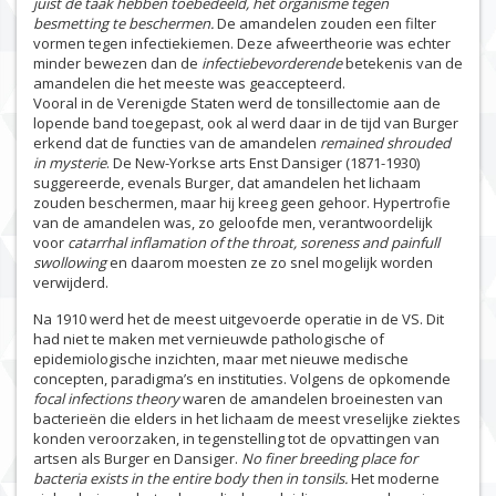
juist de taak hebben toebedeeld, het organisme tegen
besmetting te beschermen.
De amandelen zouden een filter
vormen tegen infectiekiemen. Deze afweertheorie was echter
minder bewezen dan de
infectiebevorderende
betekenis van de
amandelen die het meeste was geaccepteerd.
Vooral in de Verenigde Staten werd de tonsillectomie aan de
lopende band toegepast, ook al werd daar in de tijd van Burger
erkend dat de functies van de amandelen
remained shrouded
in mysterie
. De New-Yorkse arts Enst Dansiger (1871-1930)
suggereerde, evenals Burger, dat amandelen het lichaam
zouden beschermen, maar hij kreeg geen gehoor. Hypertrofie
van de amandelen was, zo geloofde men, verantwoordelijk
voor
catarrhal inflamation of the throat, soreness and painfull
swollowing
en daarom moesten ze zo snel mogelijk worden
verwijderd.
Na 1910 werd het de meest uitgevoerde operatie in de VS. Dit
had niet te maken met vernieuwde pathologische of
epidemiologische inzichten, maar met nieuwe medische
concepten, paradigma’s en instituties. Volgens de opkomende
focal infections theory
waren de amandelen broeinesten van
bacterieën die elders in het lichaam de meest vreselijke ziektes
konden veroorzaken, in tegenstelling tot de opvattingen van
artsen als Burger en Dansiger.
No finer breeding place for
bacteria exists in the entire body then in tonsils.
Het moderne