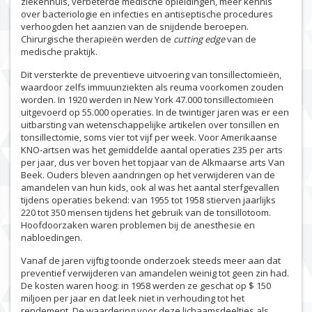
ziekenhuis, verbeterde medische opleidingen, meer kennis
over bacteriologie en infecties en antiseptische procedures
verhoogden het aanzien van de snijdende beroepen.
Chirurgische therapieën werden de
cutting edge
van de
medische praktijk.
Dit versterkte de preventieve uitvoering van tonsillectomieën,
waardoor zelfs immuunziekten als reuma voorkomen zouden
worden. In 1920 werden in New York 47.000 tonsillectomieën
uitgevoerd op 55.000 operaties. In de twintiger jaren was er een
uitbarsting van wetenschappelijke artikelen over tonsillen en
tonsillectomie, soms vier tot vijf per week. Voor Amerikaanse
KNO-artsen was het gemiddelde aantal operaties 235 per arts
per jaar, dus ver boven het topjaar van de Alkmaarse arts Van
Beek. Ouders bleven aandringen op het verwijderen van de
amandelen van hun kids, ook al was het aantal sterfgevallen
tijdens operaties bekend: van 1955 tot 1958 stierven jaarlijks
220 tot 350 mensen tijdens het gebruik van de tonsillotoom.
Hoofdoorzaken waren problemen bij de anesthesie en
nabloedingen.
Vanaf de jaren vijftig toonde onderzoek steeds meer aan dat
preventief verwijderen van amandelen weinig tot geen zin had.
De kosten waren hoog: in 1958 werden ze geschat op $ 150
miljoen per jaar en dat leek niet in verhouding tot het
rendement. De waardering voor deze lichaamsdeeltjes als