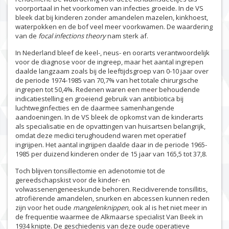
voorportaal in het voorkomen van infecties groeide. In de VS
bleek dat bij kinderen zonder amandelen mazelen, kinkhoest,
waterpokken en de bof veel meer voorkwamen. De waardering
van de
focal infections theory
nam sterk af.
In Nederland bleef de keel-, neus- en oorarts verantwoordelijk
voor de diagnose voor de ingreep, maar het aantal ingrepen
daalde langzaam zoals bij de leeftijdsgroep van 0-10 jaar over
de periode 1974-1985 van 70,7% van het totale chirurgische
ingrepen tot 50,4%. Redenen waren een meer behoudende
indicatiestelling en groeiend gebruik van antibiotica bij
luchtweginfecties en de daarmee samenhangende
aandoeningen. In de VS bleek de opkomst van de kinderarts
als specialisatie en de opvattingen van huisartsen belangrijk,
omdat deze medici terughoudend waren met operatief
ingrijpen. Het aantal ingrijpen daalde daar in de periode 1965-
1985 per duizend kinderen onder de 15 jaar van 165,5 tot 37,8.
Toch blijven tonsillectomie en adenotomie tot de
gereedschapskist voor de kinder- en
volwassenengeneeskunde behoren. Recidiverende tonsillitis,
atrofiërende amandelen, snurken en abcessen kunnen reden
zijn voor het oude
mangelenknippen
, ook al is het niet meer in
de frequentie waarmee de Alkmaarse specialist Van Beek in
1934 knipte. De geschiedenis van deze oude operatieve