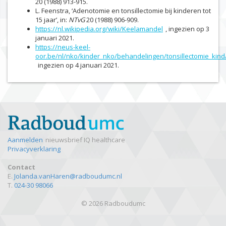
20 (1988) 913-915.
L. Feenstra, ‘Adenotomie en tonsillectomie bij kinderen tot
15 jaar’, in:
NTvG
20 (1988) 906-909.
https://nl.wikipedia.org/wiki/Keelamandel
, ingezien op 3
januari 2021.
https://neus-keel-
oor.be/nl/nko/kinder_nko/behandelingen/tonsillectomie_kind
ingezien op 4 januari 2021.
Aanmelden
nieuwsbrief IQ healthcare
Privacyverklaring
Contact
E.
Jolanda.vanHaren@radboudumc.nl
T.
024-30 98066
© 2026 Radboudumc