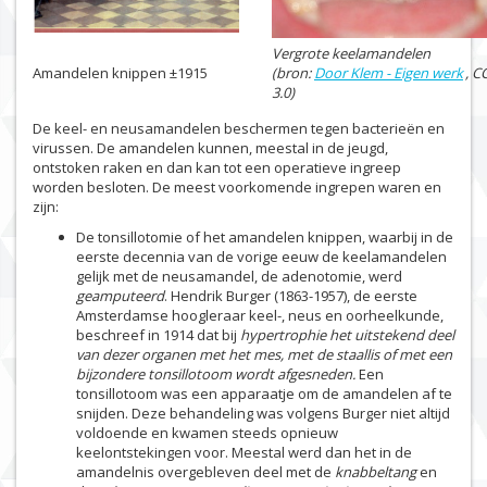
Vergrote keelamandelen
OOO
Amandelen knippen ±1915
(bron:
Door Klem - Eigen werk
, C
3.0)
De keel- en neusamandelen beschermen tegen bacterieën en
virussen. De amandelen kunnen, meestal in de jeugd,
ontstoken raken en dan kan tot een operatieve ingreep
worden besloten. De meest voorkomende ingrepen waren en
zijn:
De tonsillotomie of het amandelen knippen, waarbij in de
eerste decennia van de vorige eeuw de keelamandelen
gelijk met de neusamandel, de adenotomie, werd
geamputeerd
. Hendrik Burger (1863-1957), de eerste
Amsterdamse hoogleraar keel-, neus en oorheelkunde,
beschreef in 1914 dat bij
hypertrophie het uitstekend deel
van dezer organen met het mes, met de staallis of met een
bijzondere tonsillotoom wordt afgesneden.
Een
tonsillotoom was een apparaatje om de amandelen af te
snijden. Deze behandeling was volgens Burger niet altijd
voldoende en kwamen steeds opnieuw
keelontstekingen voor. Meestal werd dan het in de
amandelnis overgebleven deel met de
knabbeltang
en