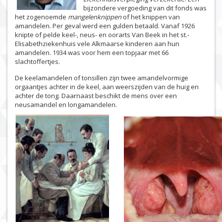
bijzondere vergoeding van dit fonds was
het zogenoemde
mangelenknippen
of het knippen van
amandelen. Per geval werd een gulden betaald. Vanaf 1926
knipte of pelde keel-, neus- en oorarts Van Beek in het st.-
Elisabethziekenhuis vele Alkmaarse kinderen aan hun
amandelen. 1934 was voor hem een topjaar met 66
slachtoffertjes.
De keelamandelen of tonsillen zijn twee amandelvormige
orgaantjes achter in de keel, aan weerszijden van de huig en
achter de tong. Daarnaast beschikt de mens over een
neusamandel en longamandelen.