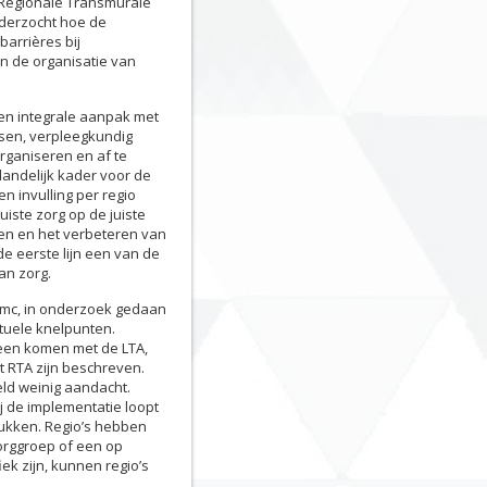
 Regionale Transmurale
nderzocht hoe de
barrières bij
n de organisatie van
 een integrale aanpak met
rtsen, verpleegkundig
rganiseren en af te
landelijk kader voor de
en invulling per regio
iste zorg op de juiste
ten en het verbeteren van
de eerste lijn een van de
an zorg.
umc, in onderzoek gedaan
tuele knelpunten.
reen komen met de LTA,
t RTA zijn beschreven.
eld weinig aandacht.
j de implementatie loopt
tukken. Regio’s hebben
orggroep of een op
ek zijn, kunnen regio’s