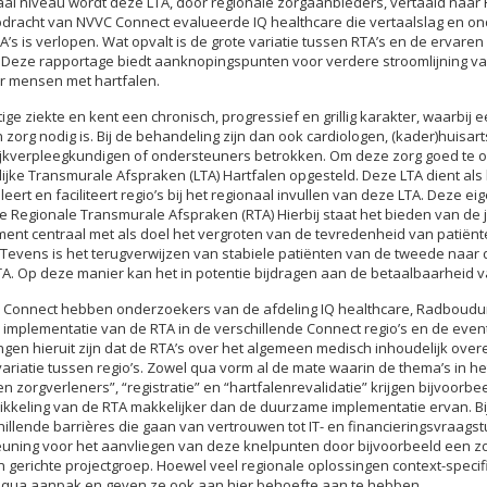
aal niveau wordt deze LTA, door regionale zorgaanbieders, vertaald naar
opdracht van NVVC Connect evalueerde IQ healthcare die vertaalslag en o
’s is verlopen. Wat opvalt is de grote variatie tussen RTA’s en de ervaren 
 Deze rapportage biedt aanknopingspunten voor verdere stroomlijning va
r mensen met hartfalen.
tige ziekte en kent een chronisch, progressief en grillig karakter, waarbij
 zorg nodig is. Bij de behandeling zijn dan ook cardiologen, (kader)huisa
tijkverpleegkundigen of ondersteuners betrokken. Om deze zorg goed te o
jke Transmurale Afspraken (LTA) Hartfalen opgesteld. Deze LTA dient als 
leert en faciliteert regio’s bij het regionaal invullen van deze LTA. Deze eig
e Regionale Transmurale Afspraken (RTA) Hierbij staat het bieden van de ju
oment centraal met als doel het vergroten van de tevredenheid van patiën
. Tevens is het terugverwijzen van stabiele patiënten van de tweede naar 
A. Op deze manier kan het in potentie bijdragen aan de betaalbaarheid v
C Connect hebben onderzoekers van de afdeling IQ healthcare, Radboud
 implementatie van de RTA in de verschillende Connect regio’s en de even
ngen hieruit zijn dat de RTA’s over het algemeen medisch inhoudelijk ove
variatie tussen regio’s. Zowel qua vorm al de mate waarin de thema’s in he
n zorgverleners”, “registratie” en “hartfalenrevalidatie” krijgen bijvoorbe
ikkeling van de RTA makkelijker dan de duurzame implementatie ervan. Bi
illende barrières die gaan van vertrouwen tot IT- en financieringsvraags
teuning voor het aanvliegen van deze knelpunten door bijvoorbeeld een z
 gerichte projectgroep. Hoewel veel regionale oplossingen context-specifi
n qua aanpak en geven ze ook aan hier behoefte aan te hebben.