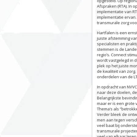
opgesteld. Op region
Afspraken (RTA). In 
implementatie van RTA
implementatie ervan.
transmurale zorg voo
Hartfalen is een erns
juiste afstemming van
specialisten en prak
stemmen is de Landeli
regio’s. Connect stimu
wordt vastgelegd in d
plek op het juiste m
de kwaliteit van zorg
onderdelen van de LT
In opdracht van NVV
naar deze doelen, de
Belangrijkste bevindi
maar er is een grote 
Thema’s als “betrokke
Verder bleek de ontw
men aan tegen versch
veel baat bij onders
transmurale projecten
veel van elkaar lere