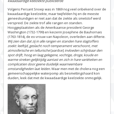
kwaadaardige keelziekte publiceerde
Volgens Persant Snoep was in 1869 nog veel onbekend over de
kwaadaardige keelziekte, maar twijfelden hij en de meeste
geneeskundigen er niet aan dat de ziekte als smetstof werd
verspreid. De ziekte trof alle rangen en standen.
Hooggeplaatsten als de Amerikaanse president George
Washington (1732-1799) en keizerin Josephine de Bauhornais
(1763-1814), de ex-vrouw van Napoleon, overleden aan difterie.
Wij zien dan dat zij in alle rangen en standen hare slagtoffers
zoekt: leeftijd, geslacht noch temperament verschoont, met
atmosferische en tellurische
[aardse]
invloeden schijnbaar den
spot drijft, hoog en laag gelegene, vochtige, droge, koude en
warme streken gelijktijdig aantast en zich in hare variëteiten en
complicatien door geene duidelijk waarneembare
omstandigheden laat leiden.
Waar men met de cholera nog een
gemeenschappelijke waterpomp als besmettingshaard kon
duiden, leek dat met de kwaadaardige keelziekte onmogelijk.