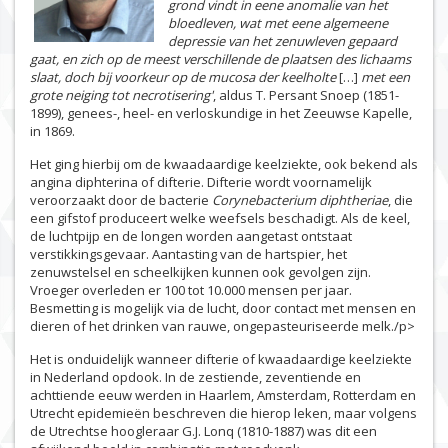
grond vindt in eene anomalie van het
bloedleven, wat met eene algemeene
depressie van het zenuwleven gepaard
gaat, en zich op de meest verschillende de plaatsen des lichaams
slaat, doch bij voorkeur op de mucosa der keelholte
[…]
met een
grote neiging tot necrotisering'
, aldus T. Persant Snoep (1851-
1899), genees-, heel- en verloskundige in het Zeeuwse Kapelle,
in 1869.
Het ging hierbij om de kwaadaardige keelziekte, ook bekend als
angina diphterina of difterie. Difterie wordt voornamelijk
veroorzaakt door de bacterie
Corynebacterium diphtheriae
, die
een gifstof produceert welke weefsels beschadigt. Als de keel,
de luchtpijp en de longen worden aangetast ontstaat
verstikkingsgevaar. Aantasting van de hartspier, het
zenuwstelsel en scheelkijken kunnen ook gevolgen zijn.
Vroeger overleden er 100 tot 10.000 mensen per jaar.
Besmetting is mogelijk via de lucht, door contact met mensen en
dieren of het drinken van rauwe, ongepasteuriseerde melk./p>
Het is onduidelijk wanneer difterie of kwaadaardige keelziekte
in Nederland opdook. In de zestiende, zeventiende en
achttiende eeuw werden in Haarlem, Amsterdam, Rotterdam en
Utrecht epidemieën beschreven die hierop leken, maar volgens
de Utrechtse hoogleraar G.J. Lonq (1810-1887) was dit een