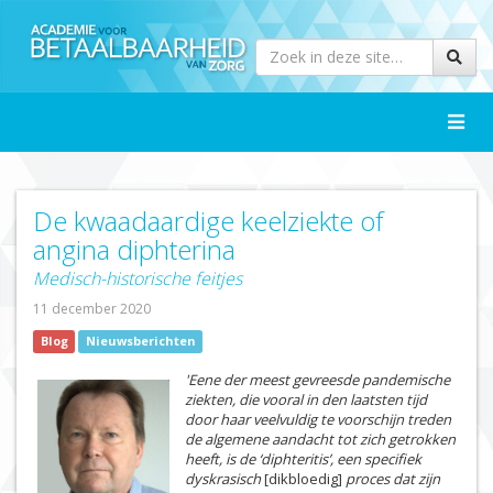
Toggle
naviga
De kwaadaardige keelziekte of
angina diphterina
Medisch-historische feitjes
11 december 2020
Blog
Nieuwsberichten
'Eene der meest gevreesde pandemische
ziekten, die vooral in den laatsten tijd
door haar veelvuldig te voorschijn treden
de algemene aandacht tot zich getrokken
heeft, is de ‘diphteritis’, een specifiek
dyskrasisch
[dikbloedig]
proces dat zijn