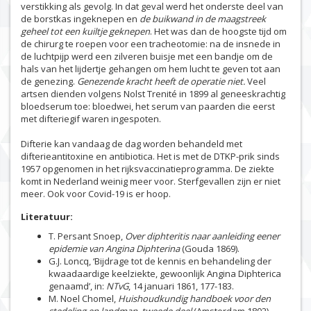
verstikking als gevolg. In dat geval werd het onderste deel van
de borstkas ingeknepen en
de buikwand in de maagstreek
geheel tot een kuiltje geknepen
. Het was dan de hoogste tijd om
de chirurg te roepen voor een tracheotomie: na de insnede in
de luchtpijp werd een zilveren buisje met een bandje om de
hals van het lijdertje gehangen om hem lucht te geven tot aan
de genezing.
Genezende kracht heeft de operatie niet.
Veel
artsen dienden volgens Nolst Trenité in 1899 al geneeskrachtig
bloedserum toe: bloedwei, het serum van paarden die eerst
met difteriegif waren ingespoten.
Difterie kan vandaag de dag worden behandeld met
difterieantitoxine en antibiotica. Het is met de DTKP-prik sinds
1957 opgenomen in het rijksvaccinatieprogramma. De ziekte
komt in Nederland weinig meer voor. Sterfgevallen zijn er niet
meer. Ook voor Covid-19 is er hoop.
Literatuur:
T. Persant Snoep,
Over diphteritis naar aanleiding eener
epidemie van Angina Diphterina
(Gouda 1869).
G.J. Loncq, ‘Bijdrage tot de kennis en behandeling der
kwaadaardige keelziekte, gewoonlijk Angina Diphterica
genaamd’, in:
NTvG
, 14 januari 1861, 177-183.
M. Noel Chomel,
Huishoudkundig handboek voor den
stedeling en landman, tweede deel
(Amsterdam 1802).