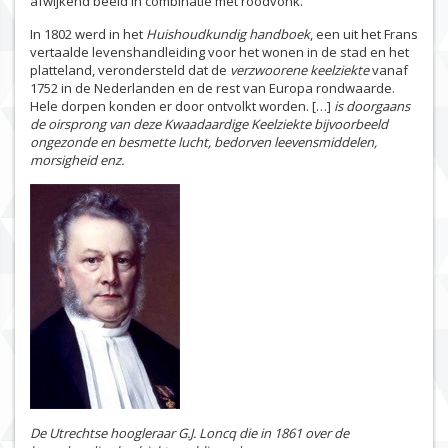
afwijkend beeld in combinatie met roodvonk.
In 1802 werd in het
Huishoudkundig handboek
, een uit het Frans
vertaalde levenshandleiding voor het wonen in de stad en het
platteland, verondersteld dat de
verzwoorene keelziekte
vanaf
1752 in de Nederlanden en de rest van Europa rondwaarde.
Hele dorpen konden er door ontvolkt worden. […]
is doorgaans
de oirsprong van deze Kwaadaardige Keelziekte bijvoorbeeld
ongezonde en besmette lucht, bedorven leevensmiddelen,
morsigheid enz.
De Utrechtse hoogleraar G.J. Loncq die in 1861 over de