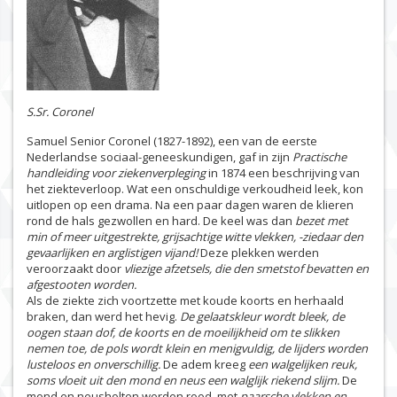
S.Sr. Coronel
Samuel Senior Coronel (1827-1892), een van de eerste
Nederlandse sociaal-geneeskundigen, gaf in zijn
Practische
handleiding voor ziekenverpleging
in 1874 een beschrijving van
het ziekteverloop. Wat een onschuldige verkoudheid leek, kon
uitlopen op een drama. Na een paar dagen waren de klieren
rond de hals gezwollen en hard. De keel was dan
bezet met
min of meer uitgestrekte, grijsachtige witte vlekken, -ziedaar den
gevaarlijken en arglistigen vijand!
Deze plekken werden
veroorzaakt door
vliezige afzetsels, die den smetstof bevatten en
afgestooten worden.
Als de ziekte zich voortzette met koude koorts en herhaald
braken, dan werd het hevig.
De gelaatskleur wordt bleek, de
oogen staan dof, de koorts en de moeilijkheid om te slikken
nemen toe, de pols wordt klein en menigvuldig, de lijders worden
lusteloos en onverschillig.
De adem kreeg
een walgelijken reuk,
soms vloeit uit den mond en neus een walglijk riekend slijm.
De
mond en neusholten werden rood, met
paarsche vlekken en