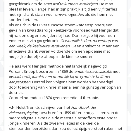
gorgeldrank om de
smetstof te kunnen vernietigen
. De man
bleef in leven. Hengel had in zijn praktijk altijd een vijfliterfles
met zijn drank staan voor
onvermogenden
als die hem niet
konden betalen.
Als er zich in de Hilversumsche stoom-katoenspinnerij een
geval van kwaadaardige keelziekte voordeed wist Hengel dat
hij na een dag er zes lijders bij had. Dan zorgde hij voor een
emmer met zijn gorgeldrank.
Gewoonlijk is dan, na verloop van
een week, de keelziekte verdwenen
. Geen antibiotica, maar een
effectieve drank waren voldoende om een epidemie met
mogelijke dodelijke afloop in de kiem te smoren.
Helaas werd Hengels methode niet landelijk nagevolgd.
Persant Snoep beschreef in 1869 de
endimische localisatie
met
kwaadaardig karakter en doodelijk bij de grootste helft der
aangetasten
. Herstel kon volgens hem worden bespoedigd
door toediening van kinine, maar alleen na gunstig verloop van
de crisis.
Coronel noemde in 1874 geen remedie of therapie.
A.N. Nolst Trenité, schrijver van het
Handboek der
ziekenverpleging
, beschreef in 1899 difterie nog als een van de
moordadigste ziektes die de meeste slachtoffers eiste onder
jonge kinderen. Als de zweervelletjes in de keel de
stembanden bereikten, dan zou de luchtpijp verstopt raken met