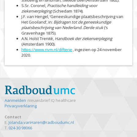
S.Sr. Coronel,
Practische handleiding voor
ziekenverpleging
(Schiedam 1874).
J.F. van Hengel, ‘Geneeskundige plaatsbeschrijving van
Het Gooiland’, in:
Bijdragen tot de geneeskundige
plaatsbeschrijving van Nederland.
Derde stuk
(‘s
Gravenhage 1875).
A.N. Holst Trenité,
Handboek der ziekenverpleging
(Amsterdam 1900).
https://www.rivm.nl/difterie
, ingezien op 24 november
2020.
Aanmelden
nieuwsbrief IQ healthcare
Privacyverklaring
Contact
E.
Jolanda.vanHaren@radboudumc.nl
T.
024-30 98066