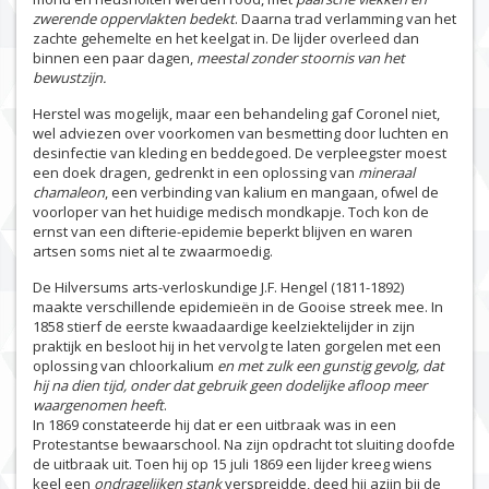
zwerende oppervlakten bedekt
. Daarna trad verlamming van het
zachte gehemelte en het keelgat in. De lijder overleed dan
binnen een paar dagen,
meestal zonder stoornis van het
bewustzijn.
Herstel was mogelijk, maar een behandeling gaf Coronel niet,
wel adviezen over voorkomen van besmetting door luchten en
desinfectie van kleding en beddegoed. De verpleegster moest
een doek dragen, gedrenkt in een oplossing van
mineraal
chamaleon
, een verbinding van kalium en mangaan, ofwel de
voorloper van het huidige medisch mondkapje. Toch kon de
ernst van een difterie-epidemie beperkt blijven en waren
artsen soms niet al te zwaarmoedig.
De Hilversums arts-verloskundige J.F. Hengel (1811-1892)
maakte verschillende epidemieën in de Gooise streek mee. In
1858 stierf de eerste kwaadaardige keelziektelijder in zijn
praktijk en besloot hij in het vervolg te laten gorgelen met een
oplossing van chloorkalium
en met zulk een gunstig gevolg, dat
hij na dien tijd, onder dat gebruik geen dodelijke afloop meer
waargenomen heeft
.
In 1869 constateerde hij dat er een uitbraak was in een
Protestantse bewaarschool. Na zijn opdracht tot sluiting doofde
de uitbraak uit. Toen hij op 15 juli 1869 een lijder kreeg wiens
keel een
ondragelijken stank
verspreidde, deed hij azijn bij de