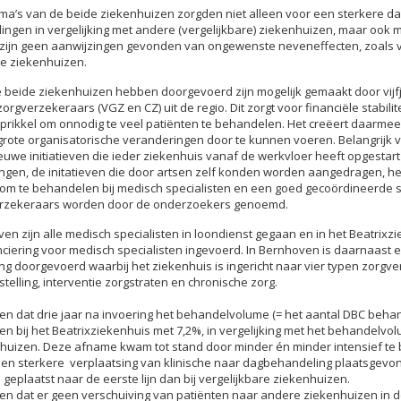
’s van de beide ziekenhuizen zorgden niet alleen voor een sterkere dal
lingen in vergelijking met andere (vergelijkbare) ziekenhuizen, maar ook
Er zijn geen aanwijzingen gevonden van ongewenste neveneffecten, zoals 
e ziekenhuizen.
e beide ziekenhuizen hebben doorgevoerd zijn mogelijk gemaakt door v
orgverzekeraars (VGZ en CZ) uit de regio. Dit zorgt voor financiële stabilit
 prikkel om onnodig te veel patiënten te behandelen. Het creëert daarmee
rote organisatorische veranderingen door te kunnen voeren. Belangrijk v
ieuwe initiatieven die ieder ziekenhuis vanaf de werkvloer heeft opgesta
ngen, de initatieven die door artsen zelf konden worden aangedragen, 
 om te behandelen bij medisch specialisten en een goed gecoördineerde
erzekeraars worden door de onderzoekers genoemd.
en zijn alle medisch specialisten in loondienst gegaan en in het Beatrixz
nciering voor medisch specialisten ingevoerd. In Bernhoven is daarnaast 
g doorgevoerd waarbij het ziekenhuis is ingericht naar vier typen zorgver
stelling, interventie zorgstraten en chronische zorg.
ien dat drie jaar na invoering het behandelvolume (= het aantal DBC beh
en bij het Beatrixziekenhuis met 7,2%, in vergelijking met het behandelvo
enhuizen. Deze afname kwam tot stand door minder én minder intensief te 
en sterkere verplaatsing van klinische naar dagbehandeling plaatsgevon
 geplaatst naar de eerste lijn dan bij vergelijkbare ziekenhuizen.
ien dat er geen verschuiving van patiënten naar andere ziekenhuizen in d