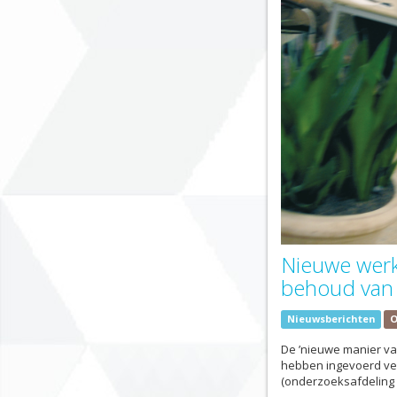
Nieuwe werk
behoud van k
Nieuwsberichten
O
De ’nieuwe manier va
hebben ingevoerd ver
(onderzoeksafdeling 