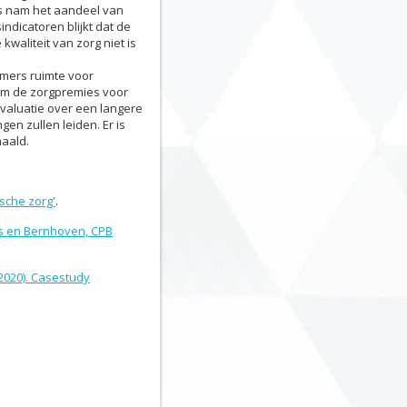
’s nam het aandeel van
ndicatoren blijkt dat de
waliteit van zorg niet is
mmers ruimte voor
om de zorgpremies voor
evaluatie over een langere
en zullen leiden. Er is
haald.
ische zorg'
.
s en Bernhoven, CPB
2020). Casestudy