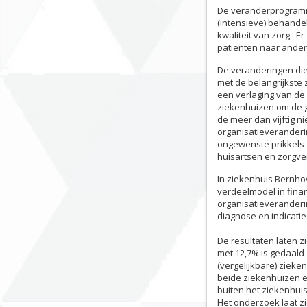
De veranderprogramma
(intensieve) behande
kwaliteit van zorg. 
patiënten naar ander
De veranderingen di
met de belangrijkste z
een verlaging van de
ziekenhuizen om de g
de meer dan vijftig n
organisatieveranderi
ongewenste prikkels
huisartsen en zorgv
In ziekenhuis Bernhov
verdeelmodel in fina
organisatieveranderin
diagnose en indicatie
De resultaten laten z
met 12,7% is gedaald 
(vergelijkbare) ziek
beide ziekenhuizen e
buiten het ziekenhuis
Het onderzoek laat z