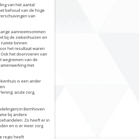
ing van het aantal
 met behoud van de hoge
verschuivingen van
ijfjarige aanneemsommen
eit bij de ziekenhuizen en
 ruimte binnen
oor het resultaat waren
rt Ook het doorvoeren van
het wegnemen van de
 samenwerking met
iekenhuis is een ander
een
lening: acute zorg,
andelingen) in Bernhoven
lume bij andere
behandelen. Zo heeft er in
den en is er meer zorg
e regio heeft