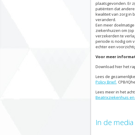
plaatsgevonden. Er zi
patiënten dat andere 
kwaliteit van zorg in
veranderd.
Een meer doelmatige z
ziekenhuizen om (op 
verzekerden te verlag
periode is nodig om v
echter een voorzichti
Voor meer informat
Download hier het r
Lees de gezamenlijke 
Policy Brief.
CPB/IQhea
Lees meer in het ac
Beatrixziekenhuis e
In de media