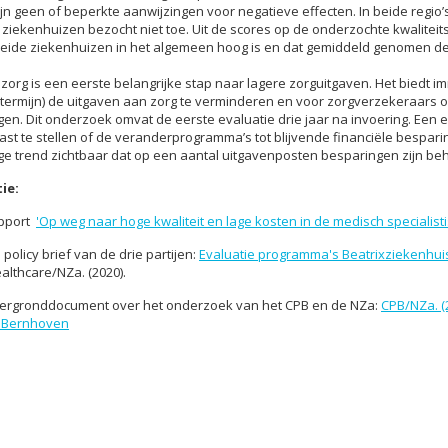
jn geen of beperkte aanwijzingen voor negatieve effecten. In beide regio
ziekenhuizen bezocht niet toe. Uit de scores op de onderzochte kwaliteitsi
 beide ziekenhuizen in het algemeen hoog is en dat gemiddeld genomen de k
org is een eerste belangrijke stap naar lagere zorguitgaven. Het biedt i
termijn) de uitgaven aan zorg te verminderen en voor zorgverzekeraars 
en. Dit onderzoek omvat de eerste evaluatie drie jaar na invoering. Een 
ast te stellen of de veranderprogramma’s tot blijvende financiële besparing
ge trend zichtbaar dat op een aantal uitgavenposten besparingen zijn be
ie:
apport
'Op weg naar hoge kwaliteit en lage kosten in de medisch specialist
policy brief van de drie partijen:
Evaluatie programma's Beatrixziekenhui
lthcare/NZa. (2020).
htergronddocument over het onderzoek van het CPB en de NZa:
CPB/NZa. (
n Bernhoven