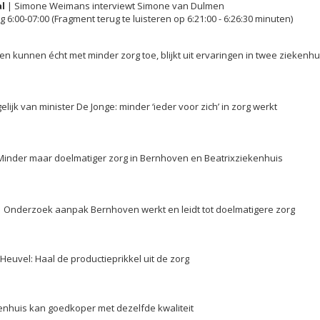
al
| Simone Weimans interviewt Simone van Dulmen
g 6:00-07:00 (Fragment terug te luisteren op 6:21:00 - 6:26:30 minuten)
ten kunnen écht met minder zorg toe, blijkt uit ervaringen in twee ziekenh
elijk van minister De Jonge: minder ‘ieder voor zich’ in zorg werkt
Minder maar doelmatiger zorg in Bernhoven en Beatrixziekenhuis
 Onderzoek aanpak Bernhoven werkt en leidt tot doelmatigere zorg
Heuvel: Haal de productieprikkel uit de zorg
enhuis kan goedkoper met dezelfde kwaliteit