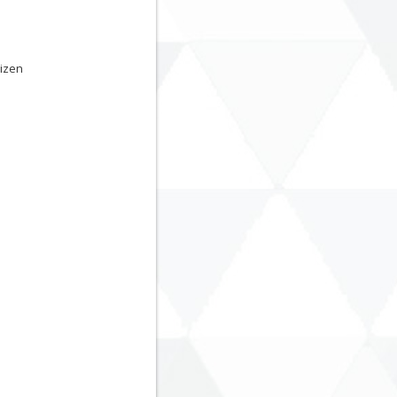
uizen