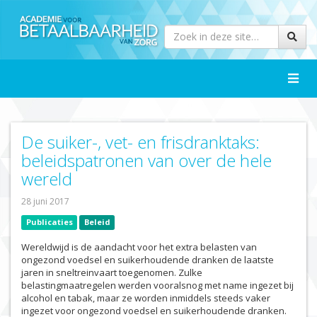
Toggle
naviga
De suiker-, vet- en frisdranktaks:
beleidspatronen van over de hele
wereld
28 juni 2017
Publicaties
Beleid
Wereldwijd is de aandacht voor het extra belasten van
ongezond voedsel en suikerhoudende dranken de laatste
jaren in sneltreinvaart toegenomen. Zulke
belastingmaatregelen werden vooralsnog met name ingezet bij
alcohol en tabak, maar ze worden inmiddels steeds vaker
ingezet voor ongezond voedsel en suikerhoudende dranken.