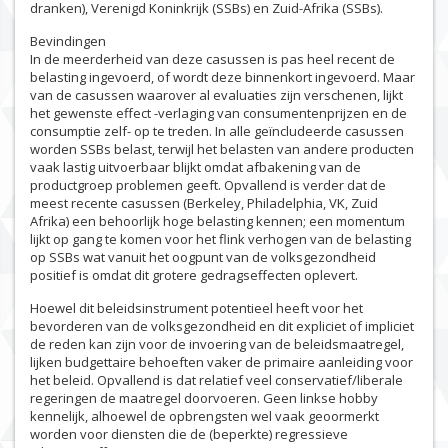
dranken), Verenigd Koninkrijk (SSBs) en Zuid-Afrika (SSBs).
Bevindingen
In de meerderheid van deze casussen is pas heel recent de
belasting ingevoerd, of wordt deze binnenkort ingevoerd. Maar
van de casussen waarover al evaluaties zijn verschenen, lijkt
het gewenste effect -verlaging van consumentenprijzen en de
consumptie zelf- op te treden. In alle geïncludeerde casussen
worden SSBs belast, terwijl het belasten van andere producten
vaak lastig uitvoerbaar blijkt omdat afbakening van de
productgroep problemen geeft. Opvallend is verder dat de
meest recente casussen (Berkeley, Philadelphia, VK, Zuid
Afrika) een behoorlijk hoge belasting kennen; een momentum
lijkt op gang te komen voor het flink verhogen van de belasting
op SSBs wat vanuit het oogpunt van de volksgezondheid
positief is omdat dit grotere gedragseffecten oplevert.
Hoewel dit beleidsinstrument potentieel heeft voor het
bevorderen van de volksgezondheid en dit expliciet of impliciet
de reden kan zijn voor de invoering van de beleidsmaatregel,
lijken budgettaire behoeften vaker de primaire aanleiding voor
het beleid. Opvallend is dat relatief veel conservatief/liberale
regeringen de maatregel doorvoeren. Geen linkse hobby
kennelijk, alhoewel de opbrengsten wel vaak geoormerkt
worden voor diensten die de (beperkte) regressieve