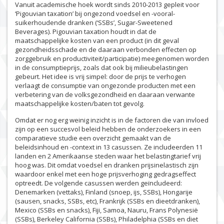
Vanuit academische hoek wordt sinds 2010-2013 gepleit voor
‘Pigouvian taxation’ bij ongezond voedsel en -vooral-
suikerhoudende dranken (‘SSBs’, Sugar-Sweetened
Beverages). Pigouvian taxation houdt in dat de
maatschappelijke kosten van een product (in dit geval
gezondheidsschade en de daaraan verbonden effecten op
zorggebruik en productiviteit/participatie) meegenomen worden
in de consumptieprijs, zoals dat ook bij milieubelastingen
gebeurt. Het idee is vrij simpel: door de prijs te verhogen
verlaagt de consumptie van ongezonde producten met een
verbetering van de volksgezondheid en daaraan verwante
maatschappelijke kosten/baten tot gevolg.
Omdat er nog erg weinig inzicht is in de factoren die van invloed
zijn op een succesvol beleid hebben de onderzoekers in een
comparatieve studie een overzicht gemaakt van de
beleidsinhoud en -context in 13 casussen. Ze includeerden 11
landen en 2 Amerikaanse steden waar het belastingtarief vrij
hoog was. Dit omdat voedsel en dranken prijsinelastisch zijn
waardoor enkel met een hoge prijsverhoging gedragseffect
optreedt. De volgende casussen werden geïncludeerd:
Denemarken (vettaks), Finland (snoep, ijs, SSBs), Hongarije
(sausen, snacks, SSBs, etc), Frankrijk (SSBs en dieetdranken),
Mexico (SSBs en snacks), Fiji, Samoa, Nauru, Frans Polynesië
(SSBs), Berkeley California (SSBs), Philadelphia (SSBs en diet