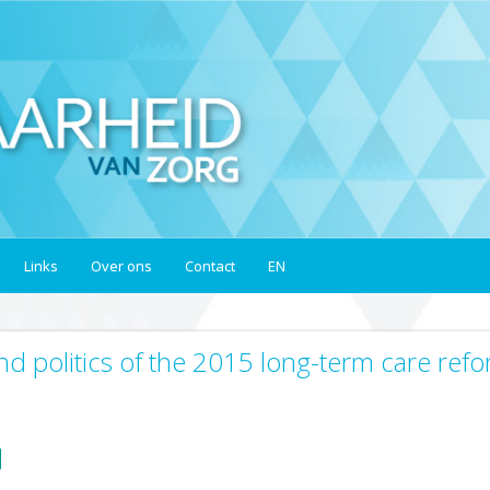
Links
Over ons
Contact
EN
nd politics of the 2015 long-term care refo