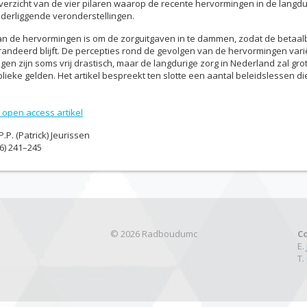
 overzicht van de vier pilaren waarop de recente hervormingen in de langdu
derliggende veronderstellingen.
van de hervormingen is om de zorguitgaven in te dammen, zodat de betaa
andeerd blijft. De percepties rond de gevolgen van de hervormingen varië
ngen zijn soms vrij drastisch, maar de langdurige zorg in Nederland zal gr
lieke gelden. Het artikel bespreekt ten slotte een aantal beleidslessen die
 open access artikel
.P. (Patrick) Jeurissen
16) 241–245
© 2026 Radboudumc
C
E.
T.