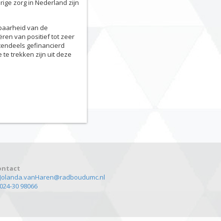
rige zorg in Nederland zijn
lbaarheid van de
ren van positief tot zeer
otendeels gefinancierd
 te trekken zijn uit deze
ontact
Jolanda.vanHaren@radboudumc.nl
024-30 98066