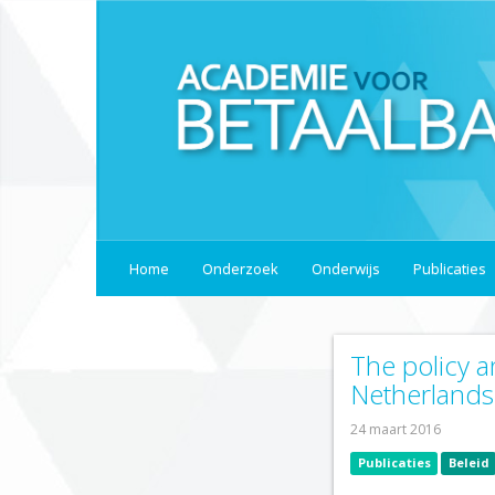
Home
Onderzoek
Onderwijs
Publicaties
The policy a
Netherlands
24 maart 2016
Publicaties
Beleid