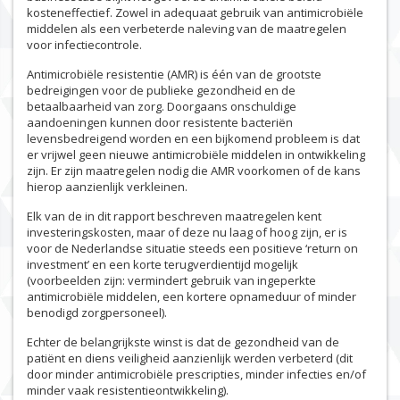
kosteneffectief. Zowel in adequaat gebruik van antimicrobiële
middelen als een verbeterde naleving van de maatregelen
voor infectiecontrole.
Antimicrobiële resistentie (AMR) is één van de grootste
bedreigingen voor de publieke gezondheid en de
betaalbaarheid van zorg. Doorgaans onschuldige
aandoeningen kunnen door resistente bacteriën
levensbedreigend worden en een bijkomend probleem is dat
er vrijwel geen nieuwe antimicrobiële middelen in ontwikkeling
zijn. Er zijn maatregelen nodig die AMR voorkomen of de kans
hierop aanzienlijk verkleinen.
Elk van de in dit rapport beschreven maatregelen kent
investeringskosten, maar of deze nu laag of hoog zijn, er is
voor de Nederlandse situatie steeds een positieve ‘return on
investment’ en een korte terugverdientijd mogelijk
(voorbeelden zijn: vermindert gebruik van ingeperkte
antimicrobiële middelen, een kortere opnameduur of minder
benodigd zorgpersoneel).
Echter de belangrijkste winst is dat de gezondheid van de
patiënt en diens veiligheid aanzienlijk werden verbeterd (dit
door minder antimicrobiële prescripties, minder infecties en/of
minder vaak resistentieontwikkeling).