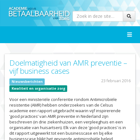
Toggle
naviga
Doelmatigheid van AMR preventie –
vijf business cases
23 februari 2016
Nieuwsberichten
Kwaliteit en organisatie zorg
Voor een ministeriële conferentie rondom Antimicrobiële
resistentie (AMR) hebben onderzoekers van de Celsus
academie een rapport uitgebracht waarin vijf inspirerende
‘good practices’ van AMR preventie in Nederland zijn
beschreven (in drie ziekenhuizen, een verpleeghuis en een
organisatie van huisartsen). Elk van deze ‘good practices’ is in
dit rapport uitgewerkt tot een businesscase en bij elke
businesscase blijkt het gevoerde antimicrobiële beleid