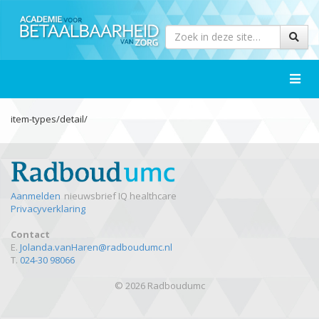
Toggle
naviga
item-types/detail/
Aanmelden
nieuwsbrief IQ healthcare
Privacyverklaring
Contact
E.
Jolanda.vanHaren@radboudumc.nl
T.
024-30 98066
© 2026 Radboudumc