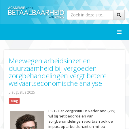
Toggle
naviga
Meewegen arbeidsinzet en
duurzaamheid bij vergoeden
zorgbehandelingen vergt betere
welvaartseconomische analyse
5 augustus 2025
Blog
ESB - Het Zorginstituut Nederland (ZiN)
wil bij het beoordelen van
zorgbehandelingen voortaan ook de
impact op arbeidsinzet en milieu