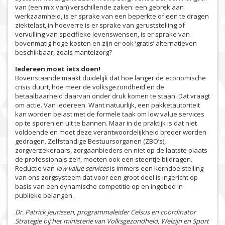
van (een mix van) verschillende zaken: een gebrek aan
werkzaamheid, is er sprake van een beperkte of een te dragen
ziektelast, in hoeverre is er sprake van geruststelling of
vervulling van specifieke levenswensen, is er sprake van
bovenmatig hoge kosten en zijn er ook ‘gratis’ alternatieven
beschikbaar, zoals mantelzorg?
Iedereen moet iets doen!
Bovenstaande maakt duidelijk dat hoe langer de economische
crisis duurt, hoe meer de volksgezondheid en de
betaalbaarheid daarvan onder druk komen te staan. Dat vraagt
om actie. Van iedereen. Want natuurlijk, een pakketautoriteit
kan worden belast met de formele taak om low value services
op te sporen en uit te bannen. Maar in de praktijk is dat niet
voldoende en moet deze verantwoordelijkheid breder worden
gedragen. Zelfstandige Bestuursorganen (ZBO’s),
zorgverzekeraars, zorgaanbieders en niet op de laatste plaats
de professionals zelf, moeten ook een steentje bijdragen.
Reductie van
low value services
is immers een kerndoelstelling
van ons zorgsysteem dat voor een groot deel is ingericht op
basis van een dynamische competitie op en ingebed in
publieke belangen.
Dr. Patrick Jeurissen, programmaleider Celsus en coördinator
Strategie bij het ministerie van Volksgezondheid, Welzijn en Sport