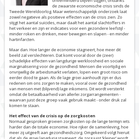
onverminderd blijven stijgen, ondanks
de zwaarste economische crisis sinds de
Tweede Wereldoorlog. Maar wetenschappelijk onderzoek laat
zowel negatieve als positieve effecten van de crisis zien. Zo
stijgt het aantal suïcides, maar daalt het aantal slachtoffers in
het verkeer en zijn er indicaties voor een gezondere leefstijl -
minder roken en drinken, meer bewegen en slapen - en minder
hartinfarcten.
Maar dan. Hoe langer de economie stagneert, hoe meer dit
beeld zal verslechteren. Dat komt vooral door de (zeer)
schadelijke effecten van langdurige werkloosheid en sociale
marginalisering voor de gezondheid. Mensen die voortijdig en
onvrijwillig de arbeidsmarkt verlaten, lopen een groot risico om
eerder dood te gaan. Als de lage groei aanhoudt zijn er dus
redenen om ons zorgen te maken, vooral over de gezondheid
van mensen met (blijvend) lage inkomens. Dit wordt versterkt
omdat de betaalbaarheid van allerlei zorgarrangementen -
waarvan juist deze groep vaak gebruik maakt - onder druk zal
komen te staan.
Het effect van de crisis op de zorgkosten
Normaal gesproken groeien zorgkosten op de lange termijn iets
harder dan de totale economie. Hoe rijker de samenleving, hoe
meer zij uitgeeft aan gezondheidszorg. Omgekeerd volgt hieruit
dat als de groei langdurig stagneert, de zorg juist ‘kleiner’ wordt.