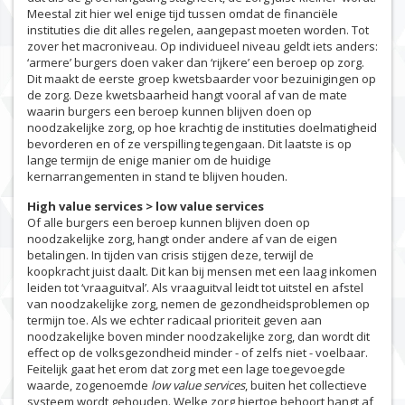
Meestal zit hier wel enige tijd tussen omdat de financiële
instituties die dit alles regelen, aangepast moeten worden. Tot
zover het macroniveau. Op individueel niveau geldt iets anders:
‘armere’ burgers doen vaker dan ‘rijkere’ een beroep op zorg.
Dit maakt de eerste groep kwetsbaarder voor bezuinigingen op
de zorg. Deze kwetsbaarheid hangt vooral af van de mate
waarin burgers een beroep kunnen blijven doen op
noodzakelijke zorg, op hoe krachtig de instituties doelmatigheid
bevorderen en of ze verspilling tegengaan. Dit laatste is op
lange termijn de enige manier om de huidige
kernarrangementen in stand te blijven houden.
High value services > low value services
Of alle burgers een beroep kunnen blijven doen op
noodzakelijke zorg, hangt onder andere af van de eigen
betalingen. In tijden van crisis stijgen deze, terwijl de
koopkracht juist daalt. Dit kan bij mensen met een laag inkomen
leiden tot ‘vraaguitval’. Als vraaguitval leidt tot uitstel en afstel
van noodzakelijke zorg, nemen de gezondheidsproblemen op
termijn toe. Als we echter radicaal prioriteit geven aan
noodzakelijke boven minder noodzakelijke zorg, dan wordt dit
effect op de volksgezondheid minder - of zelfs niet - voelbaar.
Feitelijk gaat het erom dat zorg met een lage toegevoegde
waarde, zogenoemde
low value services
, buiten het collectieve
systeem wordt gehouden. Welke zorg hiertoe behoort hangt af