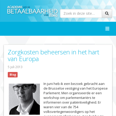
Toggle
naviga
Zorgkosten beheersen in het hart
van Europa
5 juli 2013
Blog
In juni heb ik een bezoek gebracht aan
de Brusselse vestiging van het Europese
Parlement. Men organiseerde er een
workshop om parlementariërs te
informeren over patiëntveiligheid. Er
waren vier van de 754
volksvertegenwoordigers op het