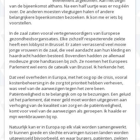
evenement afgekomen. Aan het begin
van de bijeenkomst althans. Na een half uurtje was er nog één
over. De anderen moesten vliegtuigen halen of andere
belangrijkere bijeenkomsten bezoeken. Ik kon me er iets bij
voorstellen.
In de zaal zaten vooral vertegenwoordigers van Europese
gezondheidsorganisaties. Elke zichzelf respecterende ziekte
heeft een lobbyist in Brussel. Er zaten verrassend veel mooie
jonge vrouwen in de zaal, die veel aandacht aan hun kleding en
haardracht hadden besteed. Bovendien hadden ze allemaal
modieuze grote handtassen bij zich. Ze noemen het Europees
Parlement wel eens de catwalk van Brussel. Ik herkende het.
Dat veel overheden in Europa, met het oog op de crisis, vooral
kostenbeheersing in de zorg tot prioriteit hebben verheven,
was veel van de aanwezigen tegen het zere been.
Patiëntveiligheid is te belangrijk om op te bezuinigen. Een geluid
uit het parlement, dat meer geld moet worden uitgegeven aan
verhoging van de kwaliteit van zorg en de patiëntveiligheid,
komt voor veel van de aanwezigen als geroepen. Ik haalde er
mijn wenkbrauwen bij op.
Natuurlijk kan er in Europa op elk vlak worden samengewerkt.
Er kunnen goede en slechte ervaringen tussen landen worden
uitgewisseld bijvoorbeeld, en waar burgers, patiënten, ziekten